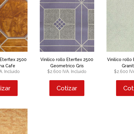
o Eterflex 2500
Vinilico rollo Eterflex 2500
Vinilico rollo
na Cafe
Geometrico Gris
Granit
A. Incluido
$
2.600
IVA. Incluido
$
2.600
IV
izar
Cotizar
Cot