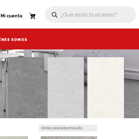
Búsqueda
Búsqueda
de
de
enta
Mi cuenta
productos
productos
ÉNES SOMOS
ÉNES SOMOS