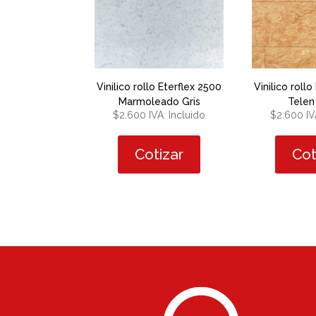
Vinilico rollo Eterflex 2500
Vinilico roll
Marmoleado Gris
Telen
$
2.600
IVA. Incluido
$
2.600
IV
Cotizar
Cot