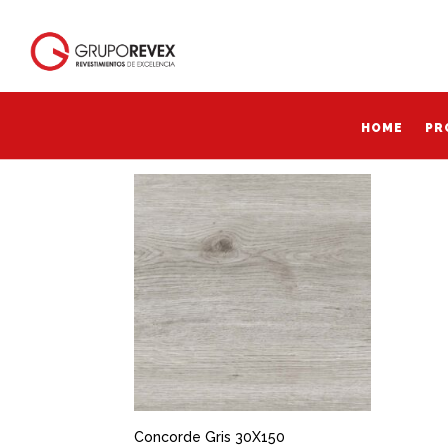
Inicio
/ Productos etiquetados “Concorde Gris 
Concorde Gris gris
HOME
PR
HOME
PR
Mostrando el único resultado
Concorde Gris 30X150