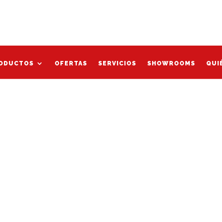
Mi cu
gris”
ODUCTOS
OFERTAS
SERVICIOS
SHOWROOMS
QUI
ODUCTOS
OFERTAS
SERVICIOS
SHOWROOMS
QUI