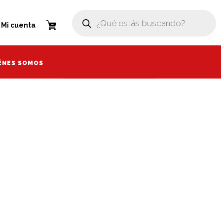
Búsqueda
Búsqueda
de
de
enta
Mi cuenta
productos
productos
ÉNES SOMOS
ÉNES SOMOS