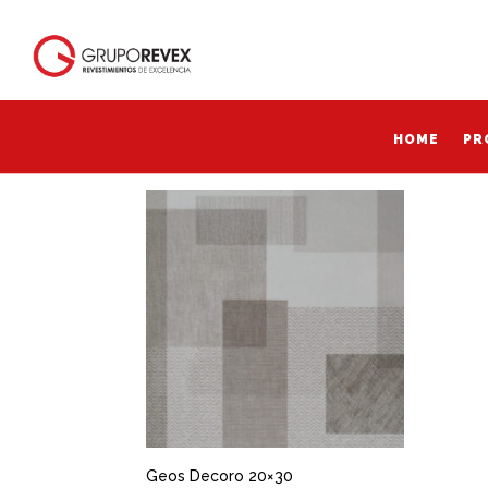
Inicio
/ Productos etiquetados “Geos Decoro 
Geos Decoro decoro
HOME
PR
HOME
PR
Mostrando el único resultado
Geos Decoro 20×30