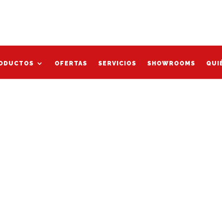
Mi cu
decoro”
ODUCTOS
OFERTAS
SERVICIOS
SHOWROOMS
QUI
ODUCTOS
OFERTAS
SERVICIOS
SHOWROOMS
QUI