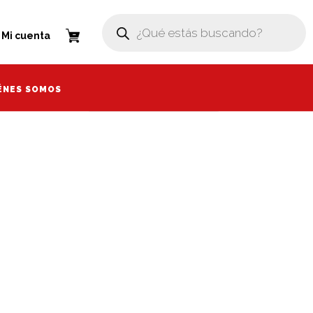
Búsqueda
Búsqueda
de
de
enta
Mi cuenta
productos
productos
ÉNES SOMOS
ÉNES SOMOS