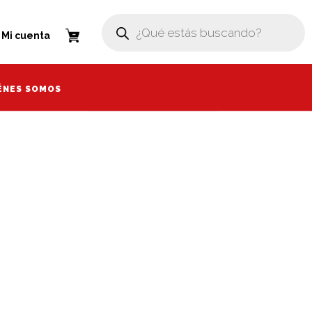
Búsqueda
Búsqueda
de
de
enta
Mi cuenta
productos
productos
ÉNES SOMOS
ÉNES SOMOS