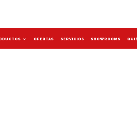
Mi cu
organic”
ODUCTOS
OFERTAS
SERVICIOS
SHOWROOMS
QUI
ODUCTOS
OFERTAS
SERVICIOS
SHOWROOMS
QUI