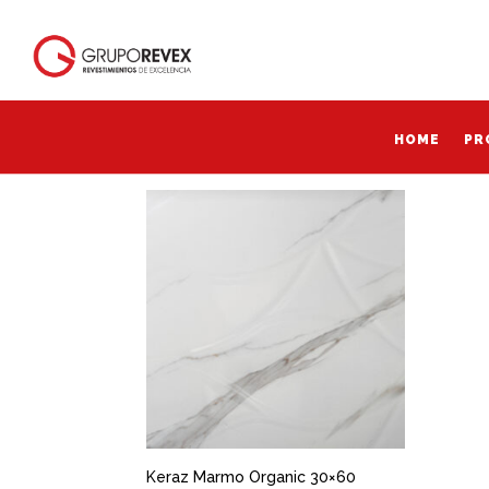
Inicio
/ Productos etiquetados “Keraz Marmo 
Keraz Marmo organic
HOME
PR
HOME
PR
Mostrando el único resultado
Keraz Marmo Organic 30×60