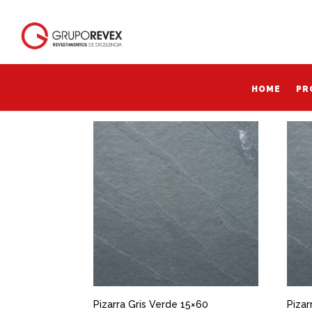
Inicio
/ Productos etiquetados “Pizarra Gris V
Pizarra Gris Verde
HOME
PR
HOME
PR
Mostrando los 4 resultados
Pizarra Gris Verde 15×60
Pizar