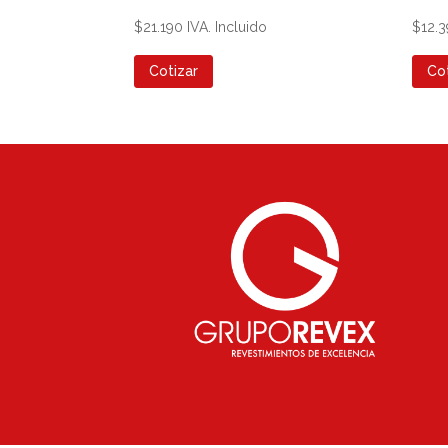
$
21.190
IVA. Incluido
$
12.
Cotizar
Co