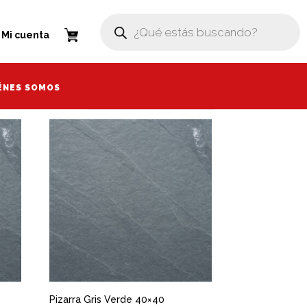
Búsqueda
Búsqueda
de
de
enta
Mi cuenta
productos
productos
ÉNES SOMOS
ÉNES SOMOS
Pizarra Gris Verde 40×40