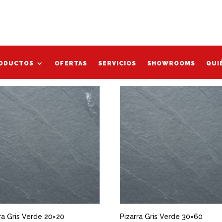
Mi cu
erde”
ODUCTOS
OFERTAS
SERVICIOS
SHOWROOMS
QUI
ODUCTOS
OFERTAS
SERVICIOS
SHOWROOMS
QUI
ra Gris Verde 20×20
Pizarra Gris Verde 30×60