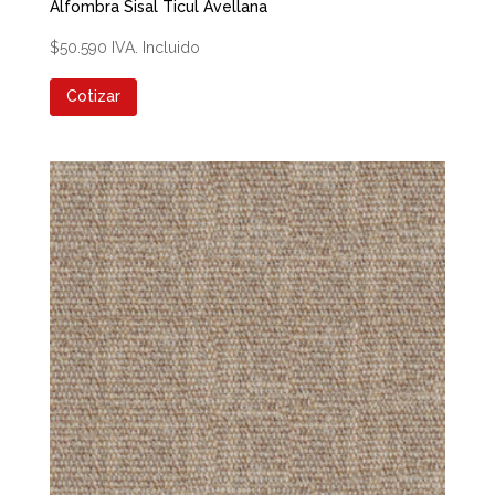
Alfombra Sisal Ticul Avellana
$
50.590
IVA. Incluido
Cotizar