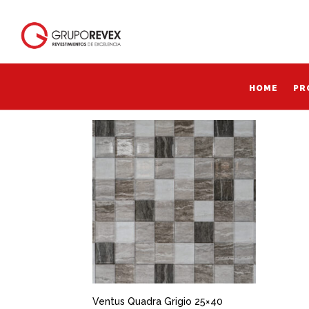
Inicio
/ Productos etiquetados “Ventus Quadra
Ventus Quadra grigio
HOME
PR
HOME
PR
Mostrando el único resultado
Ventus Quadra Grigio 25×40