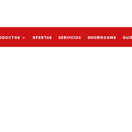
Mi cu
 grigio”
ODUCTOS
OFERTAS
SERVICIOS
SHOWROOMS
QUI
ODUCTOS
OFERTAS
SERVICIOS
SHOWROOMS
QUI