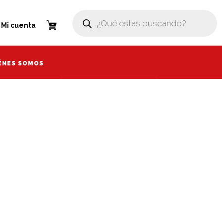
Búsqueda
Búsqueda
de
de
enta
Mi cuenta
productos
productos
ÉNES SOMOS
ÉNES SOMOS