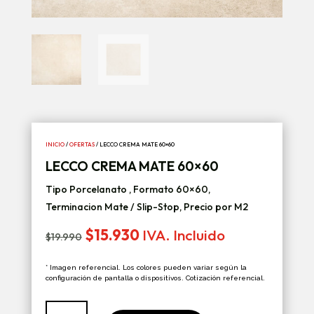
INICIO
/
OFERTAS
/ LECCO CREMA MATE 60×60
LECCO CREMA MATE 60×60
Tipo Porcelanato , Formato 60×60,
Terminacion Mate / Slip-Stop, Precio por M2
El
El
$
15.930
IVA. Incluido
$
19.990
precio
precio
original
actual
* Imagen referencial. Los colores pueden variar según la
era:
es:
configuración de pantalla o dispositivos. Cotización referencial.
$19.990.
$15.930.
Lecco