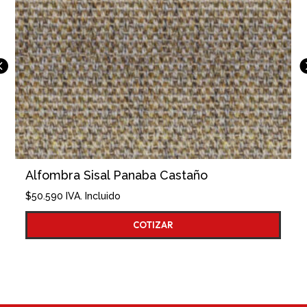
naba Castaño
Adoquin Micosa 10x10
$
98.730
IVA. Incluido
COTIZAR
COTI