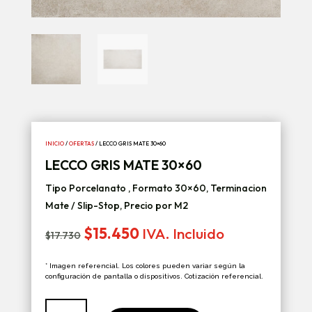
INICIO
/
OFERTAS
/ LECCO GRIS MATE 30×60
LECCO GRIS MATE 30×60
Tipo Porcelanato , Formato 30×60, Terminacion
Mate / Slip-Stop, Precio por M2
El
El
$
15.450
IVA. Incluido
$
17.730
precio
precio
original
actual
* Imagen referencial. Los colores pueden variar según la
era:
es:
configuración de pantalla o dispositivos. Cotización referencial.
$17.730.
$15.450.
Lecco