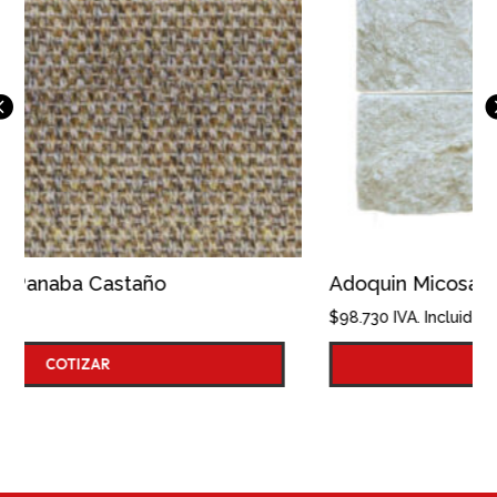
Adoquin Micosa 10x10
$
98.730
IVA. Incluido
COTIZAR