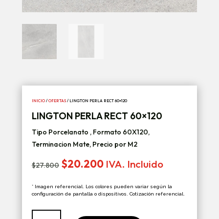
INICIO
/
OFERTAS
/ LINGTON PERLA RECT 60×120
LINGTON PERLA RECT 60×120
Tipo Porcelanato , Formato 60X120,
Terminacion Mate, Precio por M2
El
El
$
20.200
IVA. Incluido
$
27.800
precio
precio
original
actual
* Imagen referencial. Los colores pueden variar según la
era:
es:
configuración de pantalla o dispositivos. Cotización referencial.
$27.800.
$20.200.
Lington