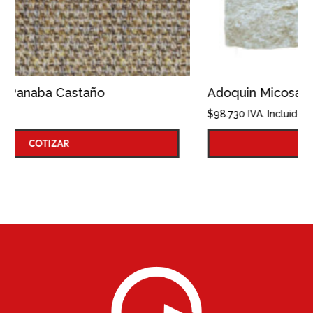
Adoquin Micosa 10x10
$
98.730
IVA. Incluido
COTIZAR