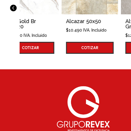
Alcazar 50x50
Alfombra Aqua
Grey 4mt
$
10.490
IVA. Incluido
cluido
$
12.690
IVA. Incluido
R
COTIZAR
COTIZAR