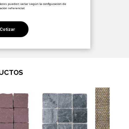
es:
.800.
$20.200.
olores pueden variar según la configuración de
zación referencial.
Cotizar
DUCTOS