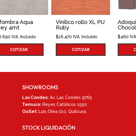
Vinilico rollo XL PU
Adoquin
Ruby
Chocolate 10x10
$
16.470
IVA. Incluido
$
460
IVA. Incluido
COTIZAR
COTIZAR
SHOWROOMS
Las Condes:
Av. Las Condes 9765
Temuco:
Reyes Católicos 1550
.
Outlet:
Luis Olea 010,
Quilicura.
STOCK LIQUIDACIÓN