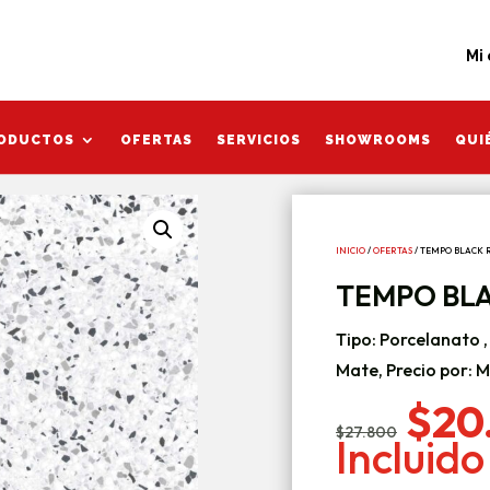
Mi cuent
Mi
ODUCTOS
OFERTAS
SERVICIOS
SHOWROOMS
QUI
ODUCTOS
OFERTAS
SERVICIOS
SHOWROOMS
QUI
INICIO
/
OFERTAS
/ TEMPO BLACK R
TEMPO BLA
Tipo: Porcelanato 
Mate, Precio por: 
El
$
20
prec
$
27.800
Incluido
orig