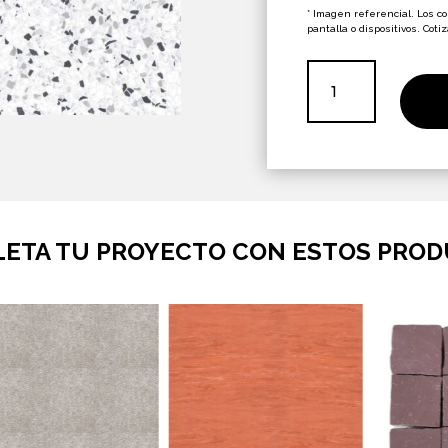
era:
$27
* Imagen referencial. Los c
pantalla o dispositivos. Coti
Tempo
Black
Rect
60x120
cantidad
ETA TU PROYECTO CON ESTOS PRO