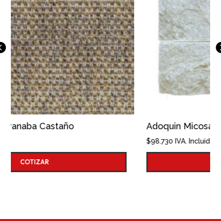
Adoquin Micosa 10x10
$
98.730
IVA. Incluido
COTIZAR