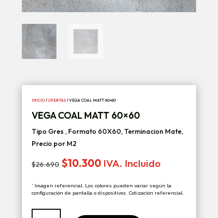
INICIO
/
OFERTAS
/ VEGA COAL MATT 60×60
VEGA COAL MATT 60×60
Tipo Gres , Formato 60X60, Terminacion Mate,
Precio por M2
El
El
$
10.300
IVA. Incluido
$
26.690
precio
precio
original
actual
* Imagen referencial. Los colores pueden variar según la
era:
es:
configuración de pantalla o dispositivos. Cotización referencial.
$26.690.
$10.300.
Vega