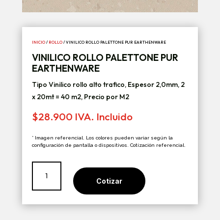
INICIO
/
ROLLO
/ VINILICO ROLLO PALETTONE PUR EARTHENWARE
VINILICO ROLLO PALETTONE PUR
EARTHENWARE
Tipo Vinilico rollo alto trafico, Espesor 2,0mm, 2
x 20mt = 40 m2, Precio por M2
$
28.900
IVA. Incluido
* Imagen referencial. Los colores pueden variar según la
configuración de pantalla o dispositivos. Cotización referencial.
Vinilico
rollo
Cotizar
Palettone
PUR
Earthenware