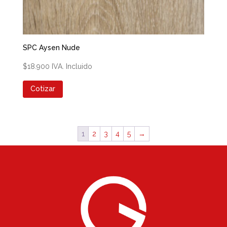
SPC Aysen Nude
$
18.900
IVA. Incluido
Cotizar
1
2
3
4
5
→