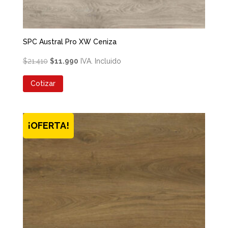
SPC Austral Pro XW Ceniza
El
El
$
21.410
$
11.990
IVA. Incluido
precio
precio
Cotizar
original
actual
era:
es:
$21.410.
$11.990.
¡OFERTA!