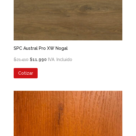
SPC Austral Pro XW Nogal
El
El
$
21.410
$
11.990
IVA. Incluido
precio
precio
Cotizar
original
actual
era:
es:
$21.410.
$11.990.