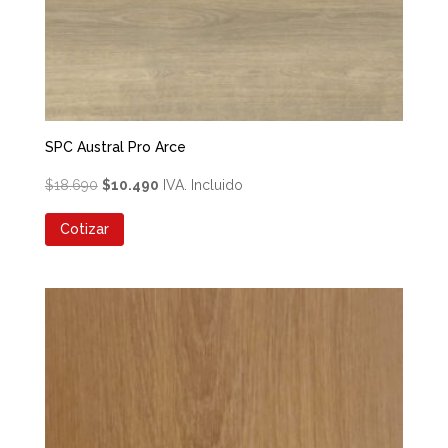
SPC Austral Pro Arce
El
El
$
18.690
$
10.490
IVA. Incluido
precio
precio
Cotizar
original
actual
era:
es:
$18.690.
$10.490.