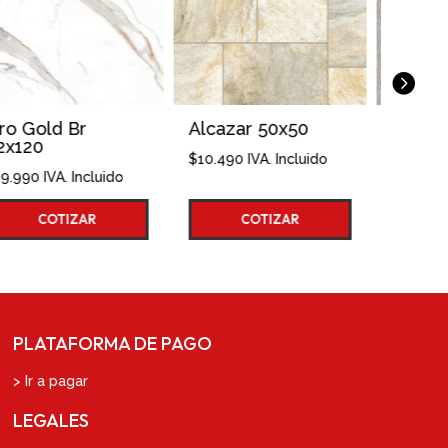
Alcazar 50x50
Alfombra Aqua
Grey 4mt
$
10.490
IVA. Incluido
$
12.690
IVA. Incluido
COTIZAR
COTIZAR
PLATAFORMA DE PAGO
> Ir a pagar
LEGALES