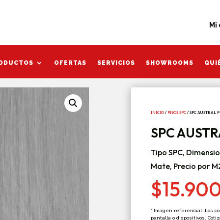
Mi cuent
Mi
ODUCTOS
OFERTAS
SERVICIOS
SHOWROOMS
QUI
ODUCTOS
OFERTAS
SERVICIOS
SHOWROOMS
QUI
INICIO
/
PISOS SPC
/ SPC AUSTRAL 
SPC AUSTR
Tipo SPC, Dimensi
Mate, Precio por M
$
15.90
* Imagen referencial. Los c
pantalla o dispositivos. Coti