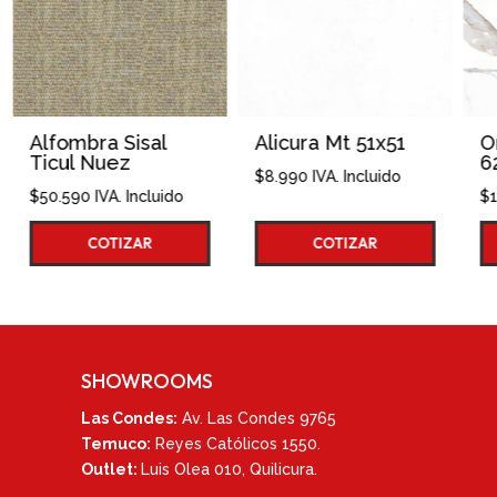
Alicura Mt 51x51
Oro Gold Br
62x120
$
8.990
IVA. Incluido
ido
$
19.990
IVA. Incluido
COTIZAR
COTIZAR
SHOWROOMS
Las Condes:
Av. Las Condes 9765
Temuco:
Reyes Católicos 1550
.
Outlet:
Luis Olea 010,
Quilicura.