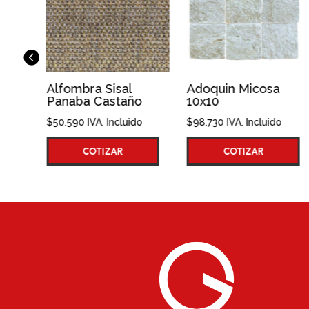
Sisal
Adoquin Micosa
Alfombra Sisal
astaño
10x10
Ticul Nuez
 Incluido
$
98.730
IVA. Incluido
$
50.590
IVA. Inclu
IZAR
COTIZAR
COTIZAR