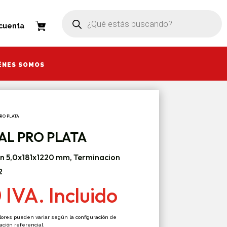
Búsqueda
Búsqueda
de
de
a
 cuenta
productos
productos
ÉNES SOMOS
ÉNES SOMOS
PRO PLATA
AL PRO PLATA
on 5,0x181x1220 mm, Terminacion
2
0
IVA. Incluido
olores pueden variar según la configuración de
zación referencial.