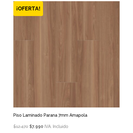
¡OFERTA!
Piso Laminado Parana 7mm Amapola
El
El
$
12.470
$
7.990
IVA. Incluido