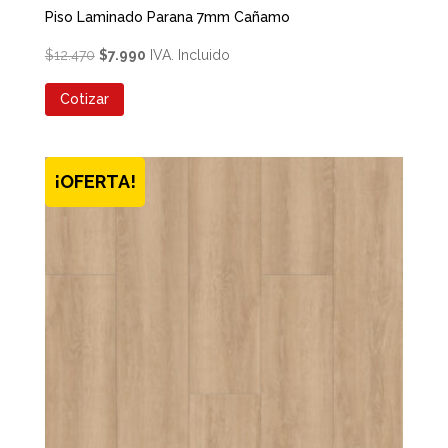
Piso Laminado Parana 7mm Cañamo
El
El
$
12.470
$
7.990
IVA. Incluido
precio
precio
Cotizar
original
actual
era:
es:
$12.470.
$7.990.
¡OFERTA!