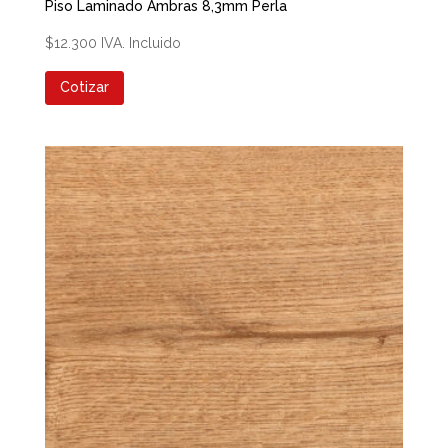
Piso Laminado Ambras 8,3mm Perla
$
12.300
IVA. Incluido
Cotizar