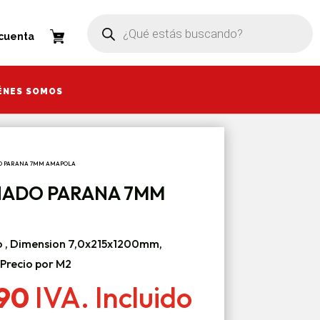
Búsqueda
Búsqueda
de
de
a
 cuenta
productos
productos
ÉNES SOMOS
ÉNES SOMOS
DO PARANA 7MM AMAPOLA
NADO PARANA 7MM
o , Dimension 7,0x215x1200mm,
Precio por M2
El
990
IVA. Incluido
io
precio