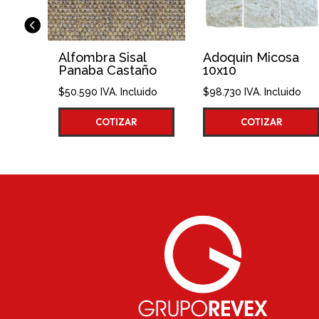
bra Sisal
Adoquin Micosa
Alfombra 
ba Castaño
10x10
Ticul Nue
90
IVA. Incluido
$
98.730
IVA. Incluido
$
50.590
IVA.
COTIZAR
COTIZAR
COTI