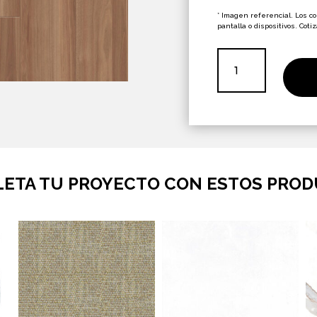
orig
era:
* Imagen referencial. Los c
pantalla o dispositivos. Coti
$12.
Piso
Laminado
Parana
7mm
Amapola
cantidad
ETA TU PROYECTO CON ESTOS PRO