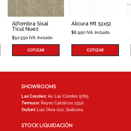
Sisal
Alicura Mt 51x51
Oro Gold Br
z
62x120
$
8.990
IVA. Incluido
 Incluido
$
19.990
IVA. Inclui
ZAR
COTIZAR
COTIZAR
SHOWROOMS
Las Condes:
Av. Las Condes 9765
Temuco:
Reyes Católicos 1550
.
Outlet:
Luis Olea 010,
Quilicura.
STOCK LIQUIDACIÓN