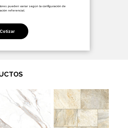
inal
actual
es:
olores pueden variar según la configuración de
zación referencial.
470.
$7.990.
Cotizar
DUCTOS