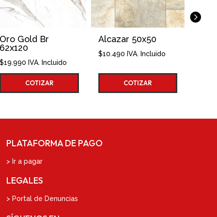
Alcazar 50x50
Alfombra Aqua
Grey 4mt
$
10.490
IVA. Incluido
do
$
12.690
IVA. Incluido
COTIZAR
COTIZAR
PLATAFORMA DE PAGO
> Ir a pagar
LEGALES
> Portal de Denuncias