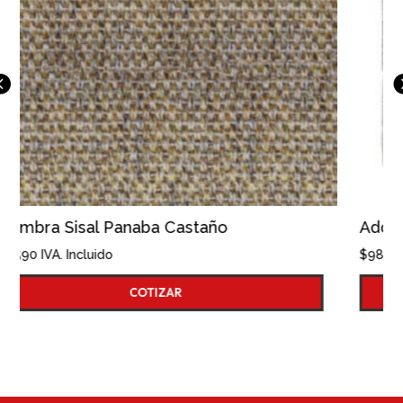
año
Adoquin Micosa 10x10
$
98.730
IVA. Incluido
COTIZAR