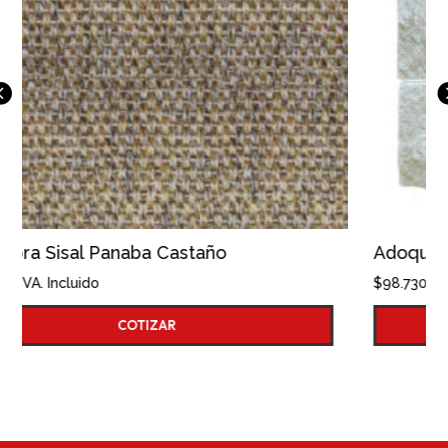
Adoquin Micosa 10x10
$
98.730
IVA. Incluido
COTIZAR