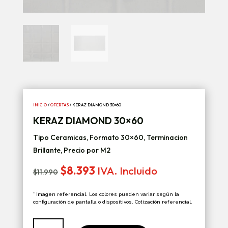
INICIO
/
OFERTAS
/ KERAZ DIAMOND 30×60
KERAZ DIAMOND 30×60
Tipo Ceramicas, Formato 30×60, Terminacion
Brillante, Precio por M2
El
El
$
8.393
IVA. Incluido
$
11.990
precio
precio
original
actual
* Imagen referencial. Los colores pueden variar según la
era:
es:
configuración de pantalla o dispositivos. Cotización referencial.
$11.990.
$8.393.
Keraz